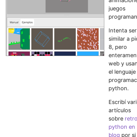
animacion
juegos
programan
Intenta ser
similar a p
8, pero
enteramen
web y usa
el lenguaje
programac
python.
Escribí var
artículos
sobre
retr
python en 
blog
por si