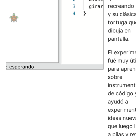
recreando
y su clásic
tortuga qu
dibuja en
pantalla.
El experim
fué muy úti
para apren
sobre
instrument
de código 
ayudó a
experimen
ideas nuev
que luego l
a pilas y re