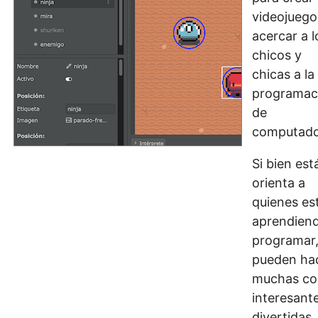
videojuego
acercar a l
chicos y
chicas a la
programac
de
computado
Si bien est
orienta a
quienes es
aprendien
programar,
pueden ha
muchas co
interesant
divertidas.