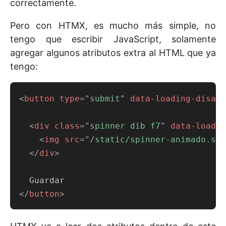
correctamente.
Pero con HTMX, es mucho más simple, no
tengo que escribir JavaScript, solamente
agregar algunos atributos extra al HTML que ya
tengo:
<
button
type
=
"
submit
"
data-loading-disabl
<
div
class
=
"
spinner dib f7
"
data-loadin
<
img
src
=
"
/static/spinner-animado.svg
</
div
>
</
button
>